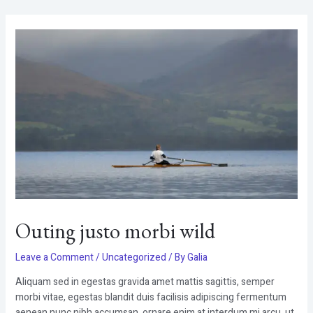
Skip
Post
to
navigation
content
Outing justo morbi wild
Leave a Comment
/
Uncategorized
/ By
Galia
Aliquam sed in egestas gravida amet mattis sagittis, semper
morbi vitae, egestas blandit duis facilisis adipiscing fermentum
aenean nunc nibh accumsan, ornare enim at interdum mi arcu, ut