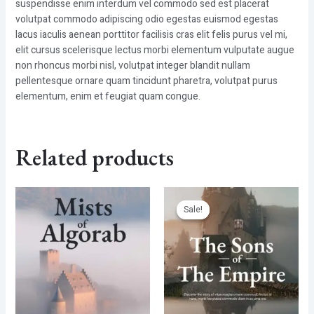
suspendisse enim interdum vel commodo sed est placerat
volutpat commodo adipiscing odio egestas euismod egestas
lacus iaculis aenean porttitor facilisis cras elit felis purus vel mi,
elit cursus scelerisque lectus morbi elementum vulputate augue
non rhoncus morbi nisl, volutpat integer blandit nullam
pellentesque ornare quam tincidunt pharetra, volutpat purus
elementum, enim et feugiat quam congue.
Related products
Sale!
Sale!